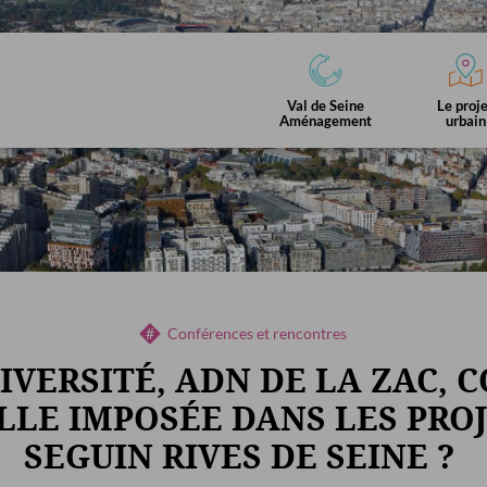
ENT
Val de Seine
Le proj
Aménagement
urbain
Programmation
eurs
Infos chantiers
Commerces
Da
culturelle
Vidéos Seine de quartier
Emerige
La Seine Musicale
Conférences et rencontres
IVERSITÉ, ADN DE LA ZAC,
Voyage en
Seine de quartier,
ELLE IMPOSÉE DANS LES PROJ
ns
Le programme
Vidéos
March
Industries
les vidéos
SEGUIN RIVES DE SEINE ?