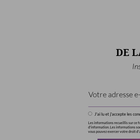
DE 
In
Email
Address
*
J'ai lu et j'accepte les c
Les informations recueillis sur ce
d'information. Les informations s
vous pouvez exercer votre droit d'a