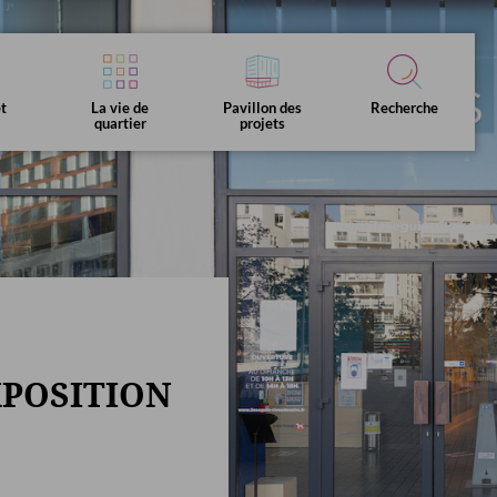
et
La vie de
Pavillon des
Recherche
quartier
projets
Equipements &
Histoire &
tes clés
Vous êtes
services publics
chronologie
L'Ecole pilote du numérique
XPOSITION
Fil d'info &
és publics
Pole d'attractivité
newsletter